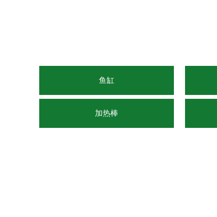
鱼缸
加热棒